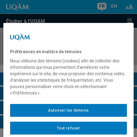
FR
EN
Étudier à l'UQAM
COURS
//
JUR6115
Modes contemporains d'organisation de la
Préférences en matière de témoins
justice
Nous utilisons des témoins (cookies) afin de collecter des
informations qui nous permettent d’améliorer votre
expérience sur le site, de vous proposer des contenus vidéo,
Description du cours
d’analyser les statistiques de fréquentation, etc. Vous
pouvez personnaliser votre choix en sélectionnant
Horaire - Été 2026
« Préférences ».
Horaire - Automne 2026
Autoriser les témoins
Horaire - Hiver 2027
Tout refuser