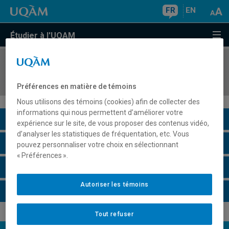
FR
EN
Étudier à l'UQAM
COURS
//
JUR6624
Les recours en droit social et du travail
Préférences en matière de témoins
Nous utilisons des témoins (cookies) afin de collecter des
informations qui nous permettent d’améliorer votre
Description du cours
expérience sur le site, de vous proposer des contenus vidéo,
d’analyser les statistiques de fréquentation, etc. Vous
Horaire - Été 2026
pouvez personnaliser votre choix en sélectionnant
« Préférences ».
Horaire - Automne 2026
Autoriser les témoins
Horaire - Hiver 2027
Tout refuser