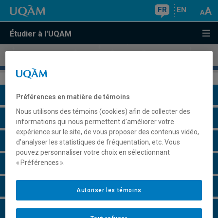
FR
EN
Étudier à l'UQAM
Certificat en
droit social et du travail
Présentation du programme
Préférences en matière de témoins
Nous utilisons des témoins (cookies) afin de collecter des
Conditions d'admission
informations qui nous permettent d’améliorer votre
expérience sur le site, de vous proposer des contenus vidéo,
Cours à suivre et horaires
d’analyser les statistiques de fréquentation, etc. Vous
pouvez personnaliser votre choix en sélectionnant
« Préférences ».
Particularités
Perspectives professionnelles
Autoriser les témoins
Faire une demande d'admission