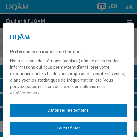
FR
EN
Étudier à l'UQAM
COURS
//
JUR6651
La personne et le droit international
Préférences en matière de témoins
Nous utilisons des témoins (cookies) afin de collecter des
informations qui nous permettent d’améliorer votre
Description du cours
expérience sur le site, de vous proposer des contenus vidéo,
d’analyser les statistiques de fréquentation, etc. Vous
Horaire - Été 2026
pouvez personnaliser votre choix en sélectionnant
« Préférences ».
Horaire - Automne 2026
Autoriser les témoins
Horaire - Hiver 2027
Tout refuser