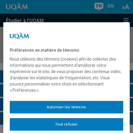
FR
EN
Étudier à l'UQAM
COURS
//
LIN1135
Understanding Language for the Teaching of ESL
Préférences en matière de témoins
1 : Foundations of English Linguistics
Nous utilisons des témoins (cookies) afin de collecter des
informations qui nous permettent d’améliorer votre
expérience sur le site, de vous proposer des contenus vidéo,
Description du cours
d’analyser les statistiques de fréquentation, etc. Vous
pouvez personnaliser votre choix en sélectionnant
Horaire - Été 2026
« Préférences ».
Horaire - Automne 2026
Autoriser les témoins
Horaire - Hiver 2027
Tout refuser