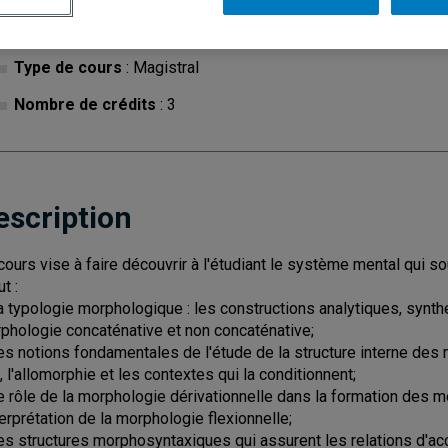
Cycle
: 1
Discipl
Type de cours
: Magistral
Nombre de crédits
: 3
escription
cours vise à faire découvrir à l'étudiant le système mental qui 
ut :
la typologie morphologique : les constructions analytiques, synth
phologie concaténative et non concaténative;
les notions fondamentales de l'étude de la structure interne d
s, l'allomorphie et les contextes qui la conditionnent;
le rôle de la morphologie dérivationnelle dans la formation des 
nterprétation de la morphologie flexionnelle;
les structures morphosyntaxiques qui assurent les relations d'accor