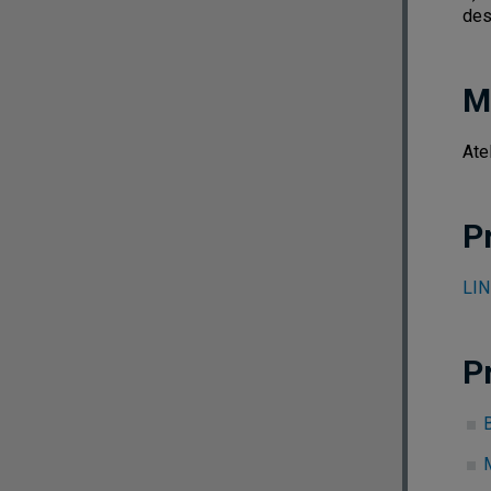
des
M
Ate
P
LIN
P
B