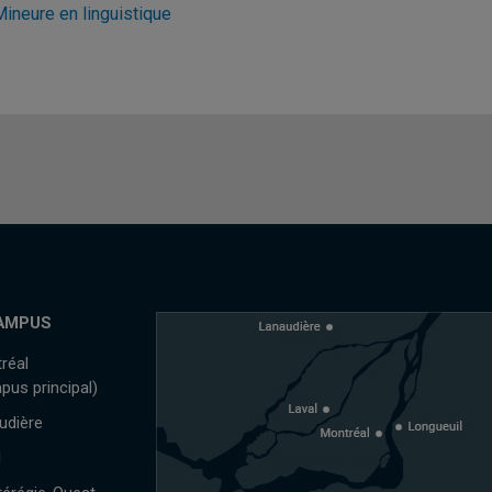
Mineure en linguistique
AMPUS
réal
pus principal)
udière
l