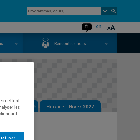
fr
en
us
Rencontrez-nous
permettent
 - Automne 2026
Horaire - Hiver 2027
nalyser les
ctionnant
 refuser