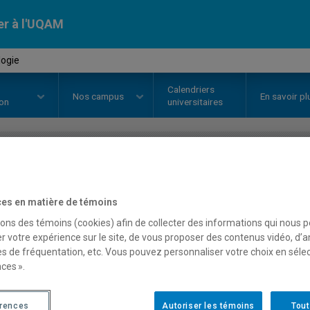
er à l'UQAM
logie
Calendriers
Nos
campus
En savoir pl
ion
universitaires
OURS
//
LIN1641
-
Morphologie
es en matière de témoins
sons des témoins (cookies) afin de collecter des informations qui nous 
Description
Horaire - Été 2026
Horaire
r votre expérience sur le site, de vous proposer des contenus vidéo, d’a
es de fréquentation, etc. Vous pouvez personnaliser votre choix en séle
ces ».
érences
Autoriser les témoins
Tout