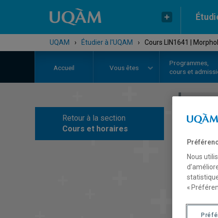
Étudi
UQAM
›
Étudier à l'UQAM
›
Cours LIN1641 | Morpho
Programmes,
Accueil
Vous êtes
cours et admiss
Retour à la section
C
Cours et horaires
Préférenc
Nous utili
d’améliore
statistiqu
« Préféren
Préf