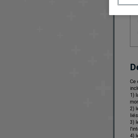
D
Ce 
incl
1) 
mor
2) 
lié
3) 
l'i
4) 