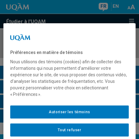
FR
EN
Étudier à l'UQAM
COURS
//
LIN2011
Histoire de la grammaire française
Préférences en matière de témoins
Nous utilisons des témoins (cookies) afin de collecter des
informations qui nous permettent d’améliorer votre
Description du cours
expérience sur le site, de vous proposer des contenus vidéo,
d’analyser les statistiques de fréquentation, etc. Vous
Horaire - Été 2026
pouvez personnaliser votre choix en sélectionnant
« Préférences ».
Horaire - Automne 2026
Autoriser les témoins
Horaire - Hiver 2027
Tout refuser