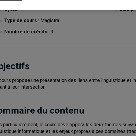
Cycle
: 1
Discipl
Type de cours
: Magistral
Nombre de crédits
: 3
bjectifs
cours propose une présentation des liens entre linguistique et 
ant à leur intersection.
ommaire du contenu
s particulièrement, le cours développera les deux thèmes suivant
guistique informatique et les enjeux propres à ces domaines (tra