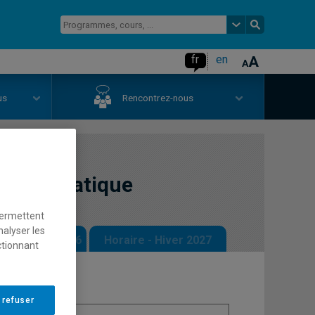
fr
en
us
Rencontrez-nous
t informatique
permettent
nalyser les
 - Automne 2026
Horaire - Hiver 2027
ctionnant
 refuser