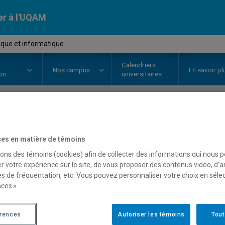
er à l'UQAM
tique et informatique
Calendriers
Nos
campus
En savoir pl
ion
universitaires
OURS
//
LIN2216
-
Linguistique e
es en matière de témoins
sons des témoins (cookies) afin de collecter des informations qui nous 
r votre expérience sur le site, de vous proposer des contenus vidéo, d’a
Description
Horaire - Été 2026
Horaire
es de fréquentation, etc. Vous pouvez personnaliser votre choix en séle
ces ».
érences
Autoriser les témoins
Tout