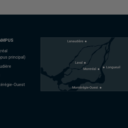
AMPUS
réal
pus principal)
udière
l
érégie-Ouest