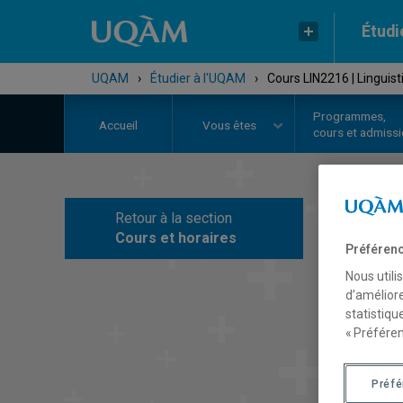
Étudi
UQAM
›
Étudier à l'UQAM
›
Cours LIN2216 | Linguis
Programmes,
Accueil
Vous êtes
cours et admiss
Retour à la section
C
Cours et horaires
Préférenc
Nous utili
d’améliore
statistiqu
« Préféren
Préf