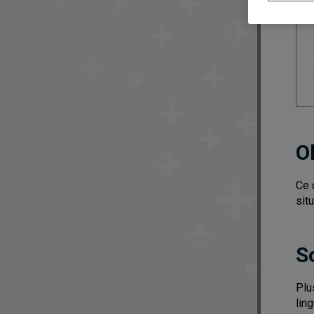
O
Ce 
situ
S
Plu
lin