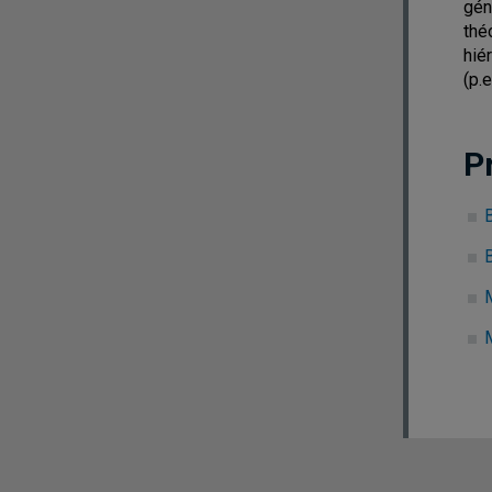
gén
thé
hié
(p.
P
B