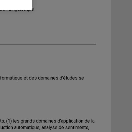
ine
: Linguistique
informatique et des domaines d'études se
s: (1) les grands domaines d'application de la
duction automatique, analyse de sentiments,