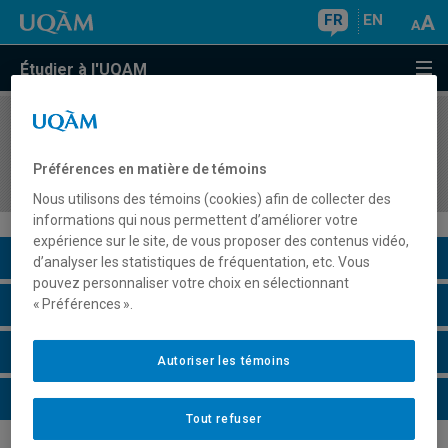
FR
EN
Étudier à l'UQAM
COURS
//
LIN2623
Phonétique appliquée à l'apprentissage des
Préférences en matière de témoins
langues
Nous utilisons des témoins (cookies) afin de collecter des
informations qui nous permettent d’améliorer votre
expérience sur le site, de vous proposer des contenus vidéo,
Description du cours
d’analyser les statistiques de fréquentation, etc. Vous
pouvez personnaliser votre choix en sélectionnant
Horaire - Été 2026
« Préférences ».
Horaire - Automne 2026
Autoriser les témoins
Horaire - Hiver 2027
Tout refuser