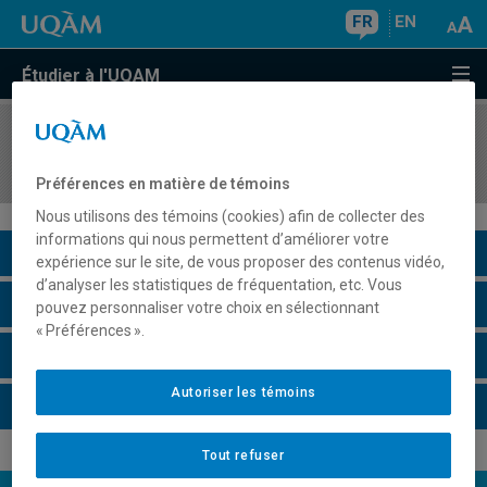
FR
EN
Étudier à l'UQAM
COURS
//
LIN2662
La pragmatique du langage
Préférences en matière de témoins
Nous utilisons des témoins (cookies) afin de collecter des
informations qui nous permettent d’améliorer votre
Description du cours
expérience sur le site, de vous proposer des contenus vidéo,
d’analyser les statistiques de fréquentation, etc. Vous
Horaire - Été 2026
pouvez personnaliser votre choix en sélectionnant
« Préférences ».
Horaire - Automne 2026
Autoriser les témoins
Horaire - Hiver 2027
Tout refuser