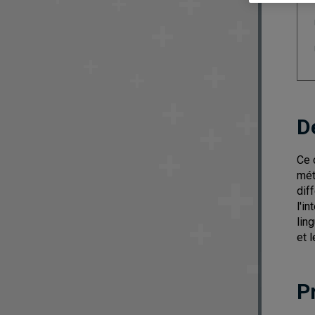
D
Ce 
mét
dif
l'i
lin
et 
P