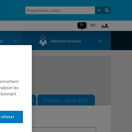
fr
en
us
Rencontrez-nous
que
permettent
nalyser les
ctionnant
 - Automne 2026
Horaire - Hiver 2027
 refuser