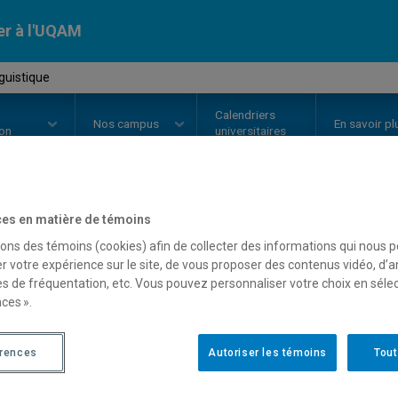
er à l'UQAM
guistique
Calendriers
Nos
campus
En savoir pl
ion
universitaires
es en matière de témoins
OURS
//
LIN8210
-
Sociolinguisti
sons des témoins (cookies) afin de collecter des informations qui nous 
r votre expérience sur le site, de vous proposer des contenus vidéo, d’a
es de fréquentation, etc. Vous pouvez personnaliser votre choix en séle
Description
Horaire - Été 2026
Horaire
ces ».
érences
Autoriser les témoins
Tout