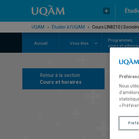
Étudi
UQAM
›
Étudier à l'UQAM
›
Cours LIN8210 | Sociolin
Programmes,
Accueil
Vous êtes
cours et admiss
Retour à la section
Préférenc
C
Cours et horaires
Nous utili
d’améliore
statistiqu
« Préféren
Préf