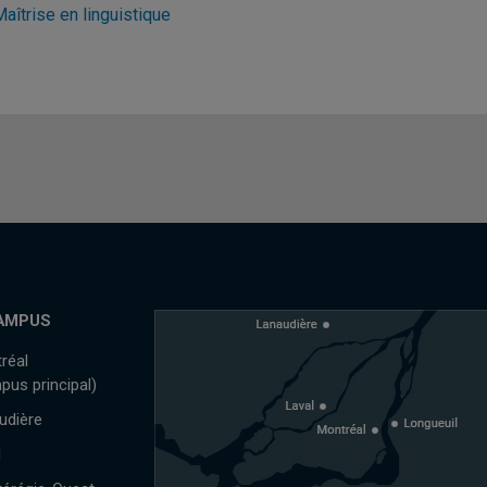
aîtrise en linguistique
AMPUS
réal
pus principal)
udière
l