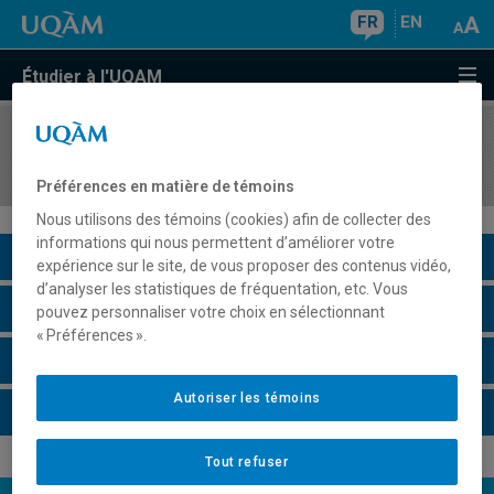
FR
EN
Étudier à l'UQAM
COURS
//
LIN8217
Séminaire thématique en linguistique appliquée
Préférences en matière de témoins
Nous utilisons des témoins (cookies) afin de collecter des
informations qui nous permettent d’améliorer votre
Description du cours
expérience sur le site, de vous proposer des contenus vidéo,
d’analyser les statistiques de fréquentation, etc. Vous
Horaire - Été 2026
pouvez personnaliser votre choix en sélectionnant
« Préférences ».
Horaire - Automne 2026
Autoriser les témoins
Horaire - Hiver 2027
Tout refuser