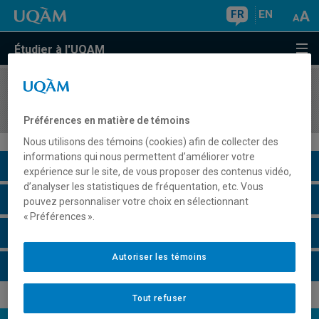
FR
EN
Étudier à l'UQAM
COURS
//
LIN8995
Atelier de recherche
Préférences en matière de témoins
Nous utilisons des témoins (cookies) afin de collecter des
informations qui nous permettent d’améliorer votre
Description du cours
expérience sur le site, de vous proposer des contenus vidéo,
d’analyser les statistiques de fréquentation, etc. Vous
Horaire - Été 2026
pouvez personnaliser votre choix en sélectionnant
« Préférences ».
Horaire - Automne 2026
Autoriser les témoins
Horaire - Hiver 2027
Tout refuser