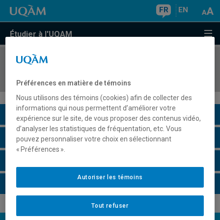
FR
EN
Étudier à l'UQAM
COURS
//
LIT3000
Modernités poétiques au Québec
Préférences en matière de témoins
Nous utilisons des témoins (cookies) afin de collecter des
informations qui nous permettent d’améliorer votre
Description du cours
expérience sur le site, de vous proposer des contenus vidéo,
d’analyser les statistiques de fréquentation, etc. Vous
Horaire - Été 2026
pouvez personnaliser votre choix en sélectionnant
« Préférences ».
Horaire - Automne 2026
Autoriser les témoins
Horaire - Hiver 2027
Tout refuser