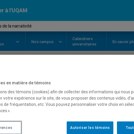
er à l'UQAM
 de la narrativité
Calendriers
Nos
campus
En savoir pl
ion
universitaires
OURS
//
LIT3355
-
Théories de la 
es en matière de témoins
sons des témoins (cookies) afin de collecter des informations qui nous 
r votre expérience sur le site, de vous proposer des contenus vidéo, d’a
Description
Horaire - Été 2026
Horaire
es de fréquentation, etc. Vous pouvez personnaliser votre choix en séle
ces ».
érences
Autoriser les témoins
Tout