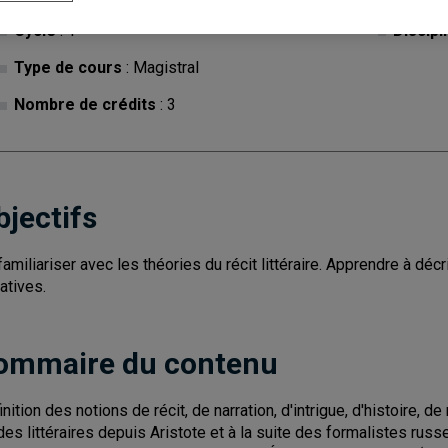
Cycle
: 1
Discipl
Type de cours
: Magistral
Nombre de crédits
: 3
bjectifs
familiariser avec les théories du récit littéraire. Apprendre à décr
ratives.
ommaire du contenu
nition des notions de récit, de narration, d'intrigue, d'histoire, de
des littéraires depuis Aristote et à la suite des formalistes r