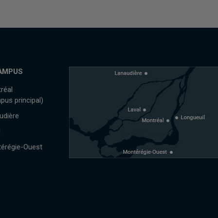
AMPUS
réal
pus principal)
udière
l
érégie-Ouest