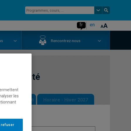
fr
en
us
Rencontrez-nous
narrativité
permettent
nalyser les
 - Automne 2026
Horaire - Hiver 2027
ctionnant
 refuser