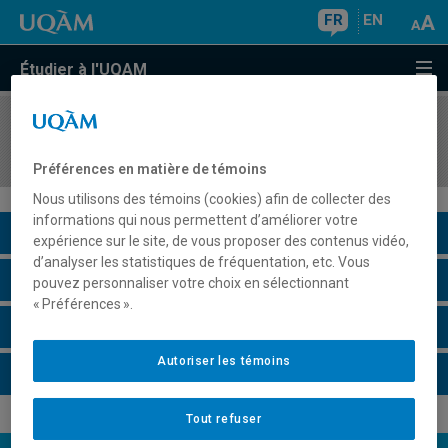
FR
EN
Étudier à l'UQAM
COURS
//
LIT3450
Marges et frontières de la littérature québécoise
Préférences en matière de témoins
Nous utilisons des témoins (cookies) afin de collecter des
informations qui nous permettent d’améliorer votre
Description du cours
expérience sur le site, de vous proposer des contenus vidéo,
d’analyser les statistiques de fréquentation, etc. Vous
Horaire - Été 2026
pouvez personnaliser votre choix en sélectionnant
« Préférences ».
Horaire - Automne 2026
Autoriser les témoins
Horaire - Hiver 2027
Tout refuser