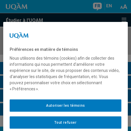
FR
EN
Étudier à l'UQAM
COURS
//
LIT4175
De la bande dessinée au roman graphique
Préférences en matière de témoins
Nous utilisons des témoins (cookies) afin de collecter des
informations qui nous permettent d’améliorer votre
Description du cours
expérience sur le site, de vous proposer des contenus vidéo,
d’analyser les statistiques de fréquentation, etc. Vous
Horaire - Été 2026
pouvez personnaliser votre choix en sélectionnant
« Préférences ».
Horaire - Automne 2026
Autoriser les témoins
Horaire - Hiver 2027
Tout refuser