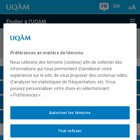
FR
EN
Étudier à l'UQAM
COURS
//
LIT450X
Lecture de films
Préférences en matière de témoins
Nous utilisons des témoins (cookies) afin de collecter des
informations qui nous permettent d’améliorer votre
Description du cours
expérience sur le site, de vous proposer des contenus vidéo,
d’analyser les statistiques de fréquentation, etc. Vous
Horaire - Été 2026
pouvez personnaliser votre choix en sélectionnant
« Préférences ».
Horaire - Automne 2026
Autoriser les témoins
Horaire - Hiver 2027
Tout refuser