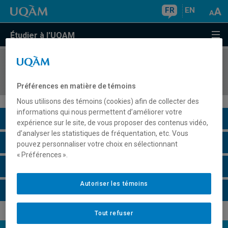
FR
EN
Étudier à l'UQAM
COURS
//
LIT4920
Littérature et géographie
Préférences en matière de témoins
Nous utilisons des témoins (cookies) afin de collecter des
informations qui nous permettent d’améliorer votre
Description du cours
expérience sur le site, de vous proposer des contenus vidéo,
d’analyser les statistiques de fréquentation, etc. Vous
Horaire - Été 2026
pouvez personnaliser votre choix en sélectionnant
« Préférences ».
Horaire - Automne 2026
Autoriser les témoins
Horaire - Hiver 2027
Tout refuser