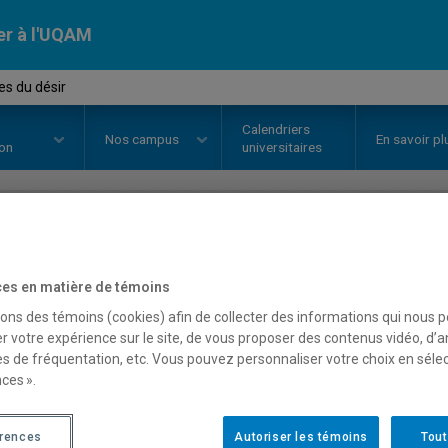
er à l'UQAM
es du désir
Calendriers
Nos
campus
En savoir pl
ion
universitaires
OURS
//
LIT4980
-
Poétiques du d
es en matière de témoins
sons des témoins (cookies) afin de collecter des informations qui nous 
r votre expérience sur le site, de vous proposer des contenus vidéo, d’a
Description
Horaire - Été 2026
Horaire
es de fréquentation, etc. Vous pouvez personnaliser votre choix en séle
ces ».
érences
Autoriser les témoins
Tout