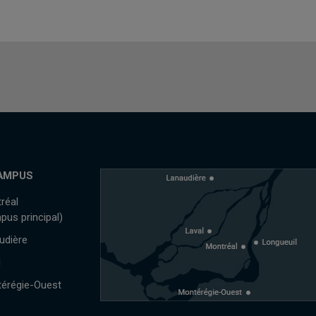
AMPUS
réal
pus principal)
udière
l
érégie-Ouest