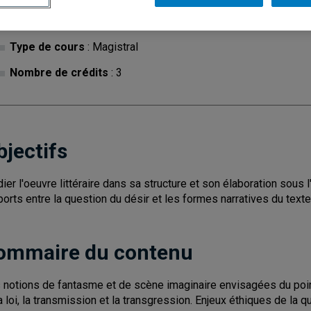
Cycle
: 1
Discipl
Type de cours
: Magistral
Nombre de crédits
: 3
bjectifs
dier l'oeuvre littéraire dans sa structure et son élaboration sous 
ports entre la question du désir et les formes narratives du texte
ommaire du contenu
 notions de fantasme et de scène imaginaire envisagées du point
la loi, la transmission et la transgression. Enjeux éthiques de l