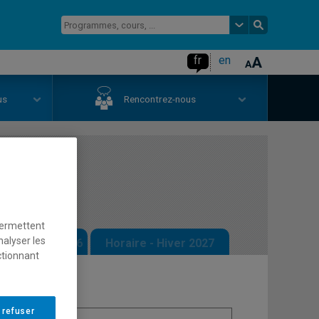
fr
en
us
Rencontrez-nous
ésir
permettent
nalyser les
 - Automne 2026
Horaire - Hiver 2027
ctionnant
 refuser