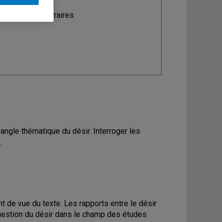
ine
: Études littéraires
l'angle thématique du désir. Interroger les
.
 de vue du texte. Les rapports entre le désir
a question du désir dans le champ des études