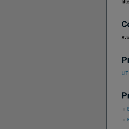
litt
C
Avo
P
LIT
P
B
M