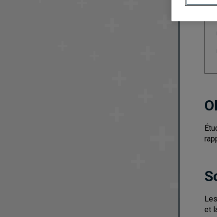
O
Étu
rap
S
Les
et 