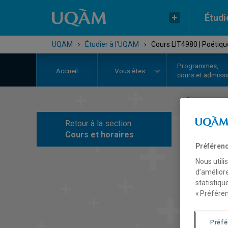
Étudi
UQAM
›
Étudier à l'UQAM
›
Cours LIT4980 | Poétiqu
Programmes,
Accueil
Vous êtes
cours et admiss
Retour à la section
C
Cours et horaires
Préférenc
Nous utili
d’améliore
statistiqu
« Préféren
Préf