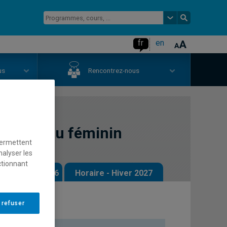
fr
en
us
Rencontrez-nous
criture au féminin
permettent
nalyser les
ctionnant
 - Automne 2026
Horaire - Hiver 2027
 refuser