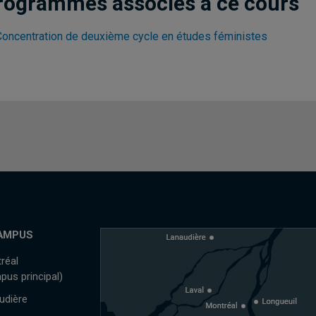
rogrammes associés à ce cours
Concentration de deuxième cycle en études féministes
AMPUS
réal
pus principal)
udière