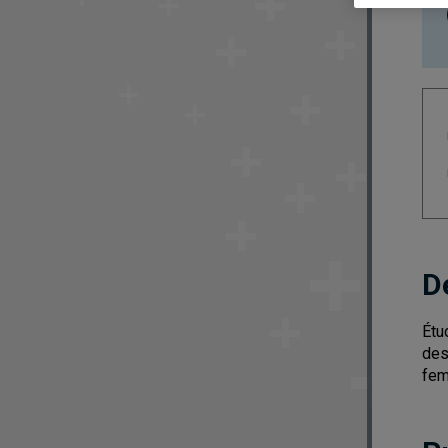
D
Étu
des
fem