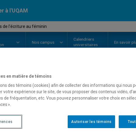
er à l'UQAM
 de l'écriture au féminin
Calendriers
Nos
campus
En savoir pl
ion
universitaires
es en matière de témoins
OURS
//
LIT849X
-
Théories de l'é
sons des témoins (cookies) afin de collecter des informations qui nous 
r votre expérience sur le site, de vous proposer des contenus vidéo, d’a
es de fréquentation, etc. Vous pouvez personnaliser votre choix en séle
Description
Horaire - Été 2026
Horaire
ces ».
érences
Autoriser les témoins
Tout