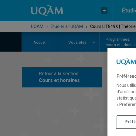
Étudi
UQAM
›
Étudier à l'UQAM
›
Cours LIT849X | Théories
Programmes,
Accueil
Vous êtes
cours et admiss
Retour à la section
Préférenc
C
Cours et horaires
Nous utili
d’améliore
statistiqu
« Préféren
Préf