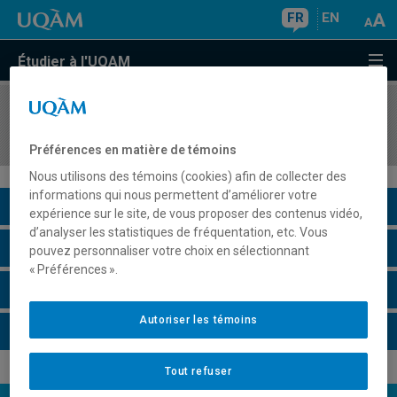
FR
EN
Étudier à l'UQAM
COURS
//
MAT2080
Méthodes statistiques
Préférences en matière de témoins
Nous utilisons des témoins (cookies) afin de collecter des
informations qui nous permettent d’améliorer votre
Description du cours
expérience sur le site, de vous proposer des contenus vidéo,
d’analyser les statistiques de fréquentation, etc. Vous
Horaire - Été 2026
pouvez personnaliser votre choix en sélectionnant
« Préférences ».
Horaire - Automne 2026
Autoriser les témoins
Horaire - Hiver 2027
Tout refuser