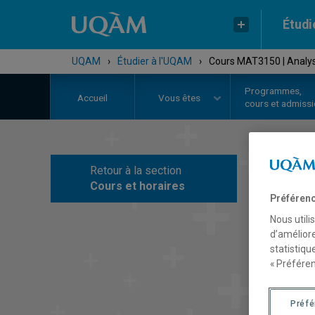
Étudi
UQAM
›
Étudier à l'UQAM
›
Cours MAT3150 | Analyse
Programmes,
Accueil
Vous êtes
cours et admiss
Retour à la section
C
Cours et horaires
Préférenc
Nous utili
d’améliore
statistiqu
« Préféren
Préf