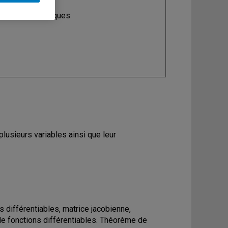
ine
: Mathématiques
plusieurs variables ainsi que leur
 différentiables, matrice jacobienne,
 de fonctions différentiables. Théorème de