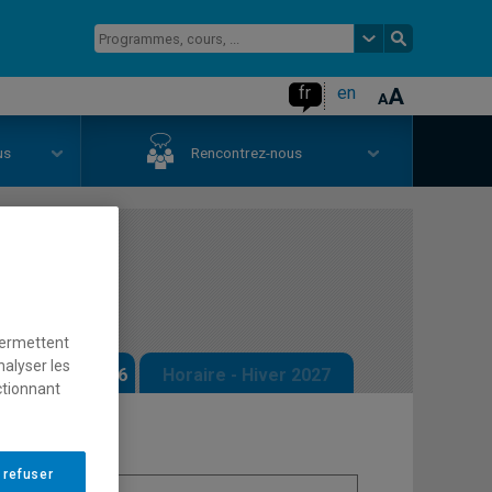
fr
en
us
Rencontrez-nous
permettent
nalyser les
 - Automne 2026
Horaire - Hiver 2027
ctionnant
 refuser