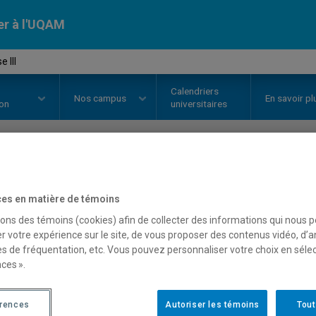
er à l'UQAM
 III
Calendriers
Nos
campus
En savoir pl
ion
universitaires
OURS
//
MAT3150
-
Analyse III
es en matière de témoins
sons des témoins (cookies) afin de collecter des informations qui nous 
r votre expérience sur le site, de vous proposer des contenus vidéo, d’a
Description
Horaire - Été 2026
Horaire
es de fréquentation, etc. Vous pouvez personnaliser votre choix en séle
ces ».
érences
Autoriser les témoins
Tout