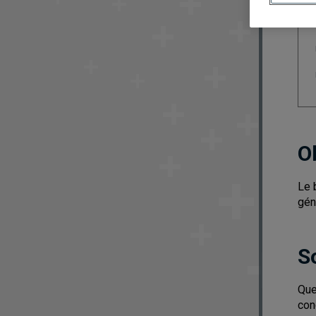
O
Le 
gén
S
Que
con