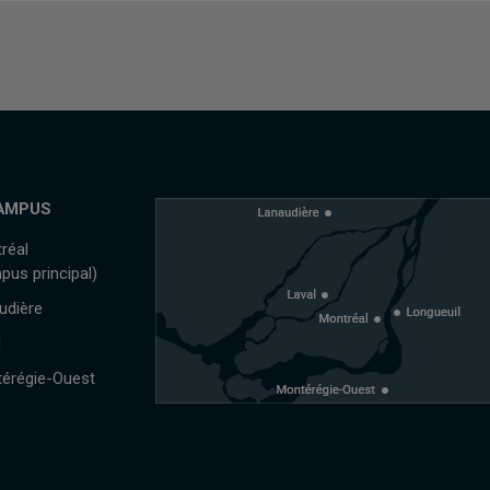
AMPUS
réal
pus principal)
udière
l
érégie-Ouest