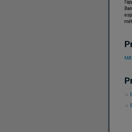
l'a
Ban
esp
mét
P
MAT
P