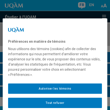
FR
EN
Étudier à l'UQAM
COURS
//
MAT3530
Analyse complexe II
Préférences en matière de témoins
Nous utilisons des témoins (cookies) afin de collecter des
informations qui nous permettent d’améliorer votre
Description du cours
expérience sur le site, de vous proposer des contenus vidéo,
d’analyser les statistiques de fréquentation, etc. Vous
Horaire - Été 2026
pouvez personnaliser votre choix en sélectionnant
« Préférences ».
Horaire - Automne 2026
Autoriser les témoins
Horaire - Hiver 2027
Tout refuser