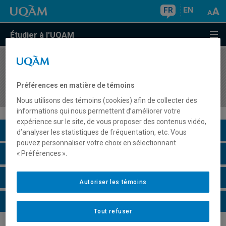
FR
EN
Étudier à l'UQAM
COURS
//
MAT7002
Raisonnement proportionnel et introduction aux
Préférences en matière de témoins
fonctions
Nous utilisons des témoins (cookies) afin de collecter des
informations qui nous permettent d’améliorer votre
expérience sur le site, de vous proposer des contenus vidéo,
Description du cours
d’analyser les statistiques de fréquentation, etc. Vous
pouvez personnaliser votre choix en sélectionnant
Horaire - Été 2026
« Préférences ».
Horaire - Automne 2026
Autoriser les témoins
Horaire - Hiver 2027
Tout refuser