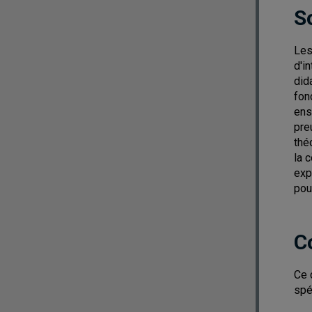
S
Les
d'i
did
fon
ens
pre
thé
la 
exp
pou
C
Ce 
spé