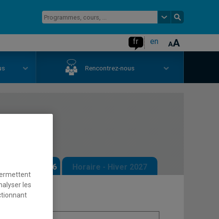
fr
en
us
Rencontrez-nous
éométrie
 - Automne 2026
Horaire - Hiver 2027
permettent
nalyser les
ctionnant