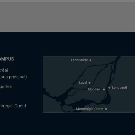
AMPUS
réal
pus principal)
udière
l
érégie-Ouest