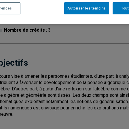
Cycle
: 2
Discipl
érences
Autoriser les témoins
Tout
Type de cours
: Atelier
Nombre de crédits
: 3
bjectifs
cours vise à amener les personnes étudiantes, d'une part, à ana
tribuent à favoriser le développement de la pensée algébrique c
lgèbre. D'autres part, à partir d'une réflexion sur l'algèbre comme 
re algèbre et géométrie sont tissés. Les deux champs sont ainsi 
hématiques exploitant notamment les notions de généralisation,
utils numériques est envisagé pour enrichir les explorations ma
oeuvre.