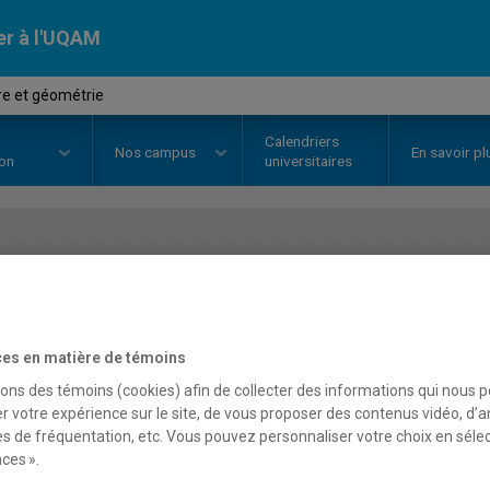
er à l'UQAM
e et géométrie
Calendriers
Nos
campus
En savoir pl
ion
universitaires
OURS
//
MAT7003
-
Algèbre et g
es en matière de témoins
Description
Horaire - Été 2026
Horaire
sons des témoins (cookies) afin de collecter des informations qui nous 
r votre expérience sur le site, de vous proposer des contenus vidéo, d’a
es de fréquentation, etc. Vous pouvez personnaliser votre choix en séle
ces ».