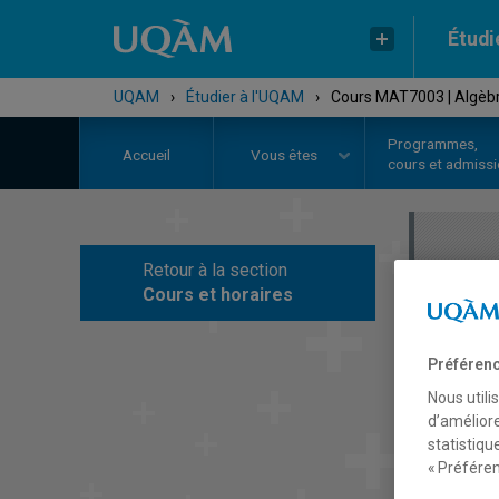
Étudi
UQAM
›
Étudier à l'UQAM
›
Cours MAT7003 | Algèbr
Programmes,
Accueil
Vous êtes
cours et admiss
Retour à la section
C
Cours et horaires
Préférenc
Nous utili
d’améliore
statistiqu
« Préféren