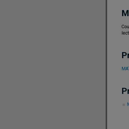
M
Cou
lec
P
MAT
P