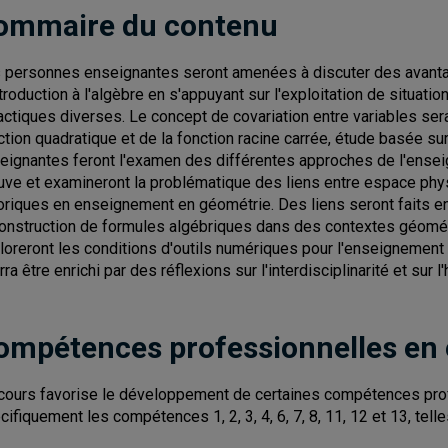
ommaire du contenu
 personnes enseignantes seront amenées à discuter des avanta
ntroduction à l'algèbre en s'appuyant sur l'exploitation de situat
actiques diverses. Le concept de covariation entre variables sera
ction quadratique et de la fonction racine carrée, étude basée su
eignantes feront l'examen des différentes approches de l'ensei
uve et examineront la problématique des liens entre espace phy
oriques en enseignement en géométrie. Des liens seront faits e
construction de formules algébriques dans des contextes géomét
loreront les conditions d'outils numériques pour l'enseignement d
rra être enrichi par des réflexions sur l'interdisciplinarité et sur
ompétences professionnelles en
cours favorise le développement de certaines compétences pro
cifiquement les compétences 1, 2, 3, 4, 6, 7, 8, 11, 12 et 13, tell