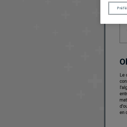
Préf
O
Le 
con
l'a
ent
mat
d'o
en 