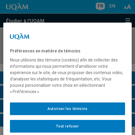
FR
EN
Étudier à l'UQAM
COURS
//
MAT7195
Problématique et cadres conceptuels en
Préférences en matière de témoins
didactique des mathématiques
Nous utilisons des témoins (cookies) afin de collecter des
informations qui nous permettent d’améliorer votre
expérience sur le site, de vous proposer des contenus vidéo,
Description du cours
d’analyser les statistiques de fréquentation, etc. Vous
pouvez personnaliser votre choix en sélectionnant
Horaire - Été 2026
« Préférences ».
Horaire - Automne 2026
Autoriser les témoins
Horaire - Hiver 2027
Tout refuser