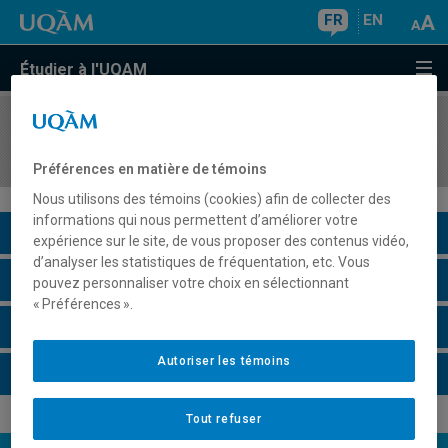
FR
EN
Étudier à l'UQAM
COURS
//
MBA7410
Gestion de la dimension éthique en organisation
Préférences en matière de témoins
Nous utilisons des témoins (cookies) afin de collecter des
informations qui nous permettent d’améliorer votre
Description du cours
expérience sur le site, de vous proposer des contenus vidéo,
d’analyser les statistiques de fréquentation, etc. Vous
Horaire - Été 2026
pouvez personnaliser votre choix en sélectionnant
« Préférences ».
Horaire - Automne 2026
Autoriser les témoins
Horaire - Hiver 2027
Tout refuser