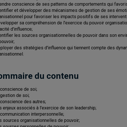
rendre conscience de ses patterns de comportements qui favorise
dentifier et développer des mécanismes de gestion de ses émoti
anisationnel pour favoriser les impacts positifs de ses intervent
évelopper sa compréhension de l'exercice du pouvoir organisationn
acité d'influence;
dentifier les sources organisationnelles de pouvoir dans son en
pouvoir;
éployer des stratégies d'influence qui tiennent compte des dynam
anisationnel.
ommaire du contenu
a conscience de soi;
 gestion de soi;
a conscience des autres;
es enjeux associés à l'exercice de son leadership;
a communication interpersonnelle;
es sources organisationnelles de pouvoir;
es sources personnelles de pouvoir;