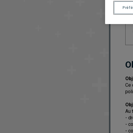
Préf
O
Obj
Ce 
pol
Obj
Au 
- d
- c
- c