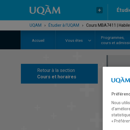
Étudi
UQAM
›
Étudier à l'UQAM
›
Cours MBA7411 | Habileté
Programmes,
Accueil
Vous êtes
cours et admiss
Retour à la section
C
Cours et horaires
Préférenc
Nous utili
d’améliore
statistiqu
« Préféren