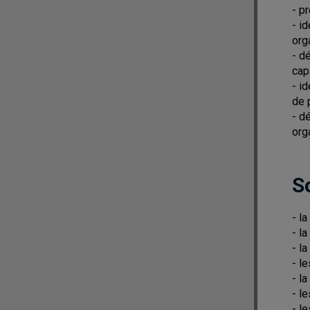
- p
- i
org
- d
cap
- i
de 
- d
org
S
- l
- la
- l
- l
- l
- l
- l