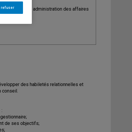
 refuser
ine
: Maîtrise en administration des affaires
évelopper des habiletés relationnelles et
 conseil.
 :
 gestionnaire;
t de ses objectifs;
es;