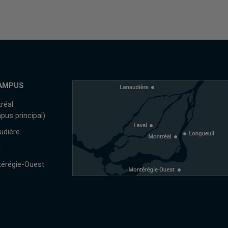
AMPUS
réal
pus principal)
udière
l
érégie-Ouest