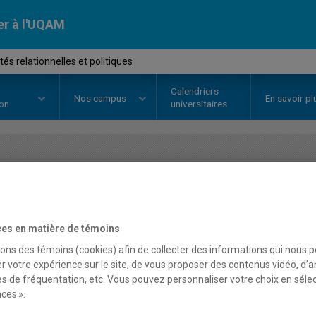
er à l'UQAM
s relationnelles et politiques
Calendriers
Nos
campus
En savoir pl
ion
universitaires
OURS
//
MBA7411
-
Habiletés rel
es en matière de témoins
Description
Horaire - Été 2026
Horaire
sons des témoins (cookies) afin de collecter des informations qui nous 
r votre expérience sur le site, de vous proposer des contenus vidéo, d’a
es de fréquentation, etc. Vous pouvez personnaliser votre choix en séle
ces ».