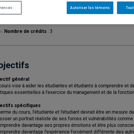
érences
Autoriser les témoins
Tout
Cycle
: 2
Discipl
Type de cours
: Magistral
Nombre de crédits
: 3
bjectifs
ectif général
cours vise à aider les étudiantes et étudiants à comprendre et d
itiques essentielles à l'exercice du management et de la fonction
ectifs spécifiques
terme du cours, l'étudiante et l'étudiant devrait être en mesure de
resser un portrait réaliste de ses forces et vulnérabilités comme
omprendre davantage ses propres émotions et être plus conscien
omprendre davantage l'expérience forcément différente des autr