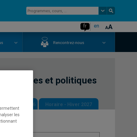
fr
en
us
Rencontrez-nous
ationnelles et politiques
 - Automne 2026
Horaire - Hiver 2027
permettent
nalyser les
ctionnant