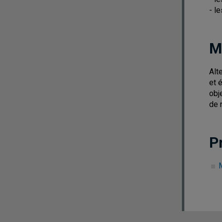
- l
M
Alt
et 
obj
de 
P