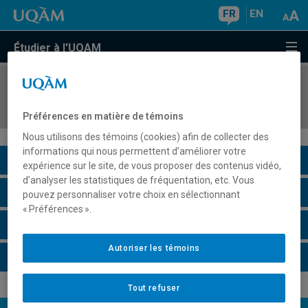
FR
EN
Étudier à l'UQAM
COURS
//
MBA8422
Stratégie d'entreprise et concurrence
Préférences en matière de témoins
Nous utilisons des témoins (cookies) afin de collecter des
informations qui nous permettent d’améliorer votre
Description du cours
expérience sur le site, de vous proposer des contenus vidéo,
d’analyser les statistiques de fréquentation, etc. Vous
Horaire - Été 2026
pouvez personnaliser votre choix en sélectionnant
« Préférences ».
Horaire - Automne 2026
Autoriser les témoins
Horaire - Hiver 2027
Tout refuser