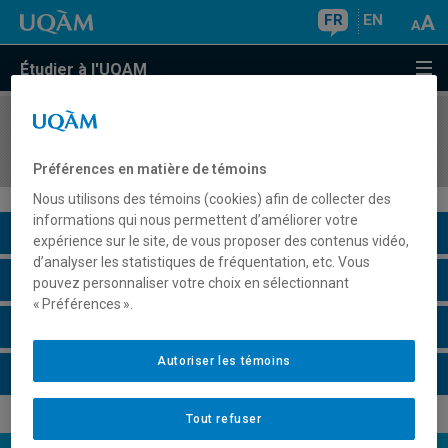
FR
EN
Étudier à l'UQAM
COURS
//
MDT8134
Dimensions économiques du tourisme
Préférences en matière de témoins
Nous utilisons des témoins (cookies) afin de collecter des
informations qui nous permettent d’améliorer votre
Description du cours
expérience sur le site, de vous proposer des contenus vidéo,
d’analyser les statistiques de fréquentation, etc. Vous
Horaire - Été 2026
pouvez personnaliser votre choix en sélectionnant
« Préférences ».
Horaire - Automne 2026
Autoriser les témoins
Horaire - Hiver 2027
Tout refuser