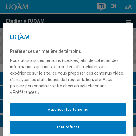
FR
EN
Étudier à l'UQAM
COURS
//
MGP7227
Les projets d'aide au développement
Préférences en matière de témoins
international
Nous utilisons des témoins (cookies) afin de collecter des
informations qui nous permettent d’améliorer votre
expérience sur le site, de vous proposer des contenus vidéo,
Description du cours
d’analyser les statistiques de fréquentation, etc. Vous
pouvez personnaliser votre choix en sélectionnant
Horaire - Été 2026
« Préférences ».
Horaire - Automne 2026
Autoriser les témoins
Horaire - Hiver 2027
Tout refuser