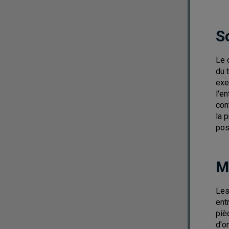
S
Le 
du 
exe
l'e
con
la 
pos
M
Les
ent
piè
d'o