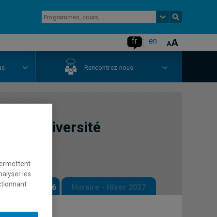
fr
en
us
Rencontrez-nous
 de la diversité
permettent
nalyser les
ctionnant
 - Automne 2026
Horaire - Hiver 2027