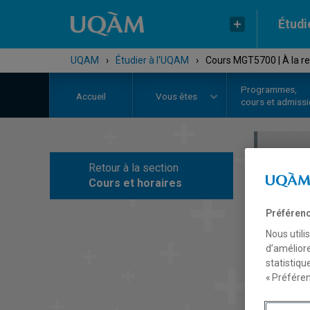
Étudi
UQAM
›
Étudier à l'UQAM
›
Cours MGT5700 | À la re
Programmes,
Accueil
Vous êtes
cours et admiss
Retour à la section
C
Cours et horaires
Préférenc
Nous utili
d’améliore
statistiqu
« Préféren