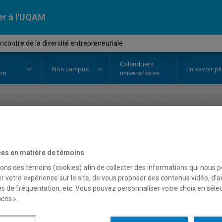
er à l'UQAM
ncontre de la diversité entrepreneuriale
Calendriers
Nos
campus
En savoir pl
ion
universitaires
OURS
//
MGT5700
-
À la rencontre
entrepreneuriale
es en matière de témoins
sons des témoins (cookies) afin de collecter des informations qui nous 
r votre expérience sur le site, de vous proposer des contenus vidéo, d’a
es de fréquentation, etc. Vous pouvez personnaliser votre choix en séle
Description
Horaire - Été 2026
Horaire
ces ».