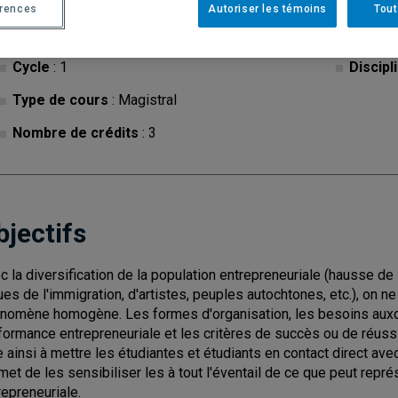
érences
Autoriser les témoins
Tout
Cycle
: 1
Discipl
Type de cours
: Magistral
Nombre de crédits
: 3
bjectifs
c la diversification de la population entrepreneuriale (hausse 
ues de l'immigration, d'artistes, peuples autochtones, etc.), on n
nomène homogène. Les formes d'organisation, les besoins auxqu
formance entrepreneuriale et les critères de succès ou de réussi
e ainsi à mettre les étudiantes et étudiants en contact direct avec
met de les sensibiliser les à tout l'éventail de ce que peut repré
repreneuriale.