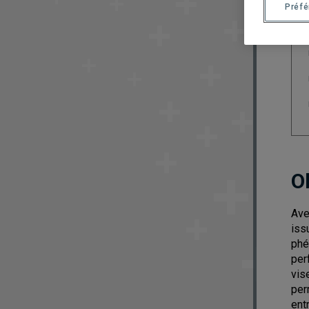
Préf
O
Ave
iss
phé
per
vis
per
ent