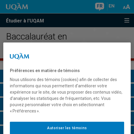
FR
EN
Étudier à l'UQAM
Baccalauréat en
administration
Préférences en matière de témoins
Présentation du programme
Nous utilisons des témoins (cookies) afin de collecter des
informations qui nous permettent d’améliorer votre
Conditions d'admission
expérience sur le site, de vous proposer des contenus vidéo,
d’analyser les statistiques de fréquentation, etc. Vous
Cours à suivre et horaires
pouvez personnaliser votre choix en sélectionnant
« Préférences ».
Grille de cheminement
Autoriser les témoins
Particularités