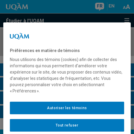
FR
EN
Étudier à l'UQAM
COURS
//
MGT8409
Consultation et pratique de management
Préférences en matière de témoins
Nous utilisons des témoins (cookies) afin de collecter des
informations qui nous permettent d’améliorer votre
Description du cours
expérience sur le site, de vous proposer des contenus vidéo,
d’analyser les statistiques de fréquentation, etc. Vous
Horaire - Été 2026
pouvez personnaliser votre choix en sélectionnant
« Préférences ».
Horaire - Automne 2026
Autoriser les témoins
Horaire - Hiver 2027
Tout refuser