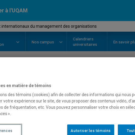
er à l'UQAM
 internationaux du management des organisations
Calendriers
Nos
campus
En savoir pl
ion
universitaires
OURS
//
MGT8413
-
Enjeux inter
es en matière de témoins
management des organis
sons des témoins (cookies) afin de collecter des informations qui nous 
r votre expérience sur le site, de vous proposer des contenus vidéo, d’a
es de fréquentation, etc. Vous pouvez personnaliser votre choix en séle
ces ».
Description
Horaire - Été 2026
Horaire
érences
Autoriser les témoins
Tout