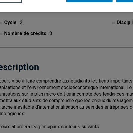
Cycle
: 2
Discipl
Nombre de crédits
: 3
escription
cours vise à faire comprendre aux étudiants les liens important
anisations et l'environnement socioéconomique international.
anisations sur le plan micro doit tenir compte des tendances mac
mettra aux étudiants de comprendre que les enjeux du manageme
arche inévitable d'internationalisation au sein des entreprises
hnologiques.
cours abordera les principaux contenus suivants: