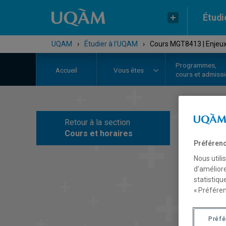
Étudi
UQAM
›
Étudier à l'UQAM
›
Cours MGT8413 | Enjeux
Programmes,
Accueil
Vous êtes
cours et admiss
Retour à la section
C
Cours et horaires
Préférenc
Nous utili
d’améliore
statistiqu
« Préféren
Préf