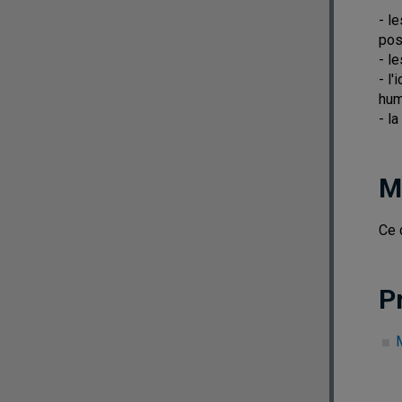
- l
pos
- l
- l
hum
- l
M
Ce 
P