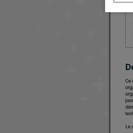
D
Ce 
org
org
per
dém
tec
Le 