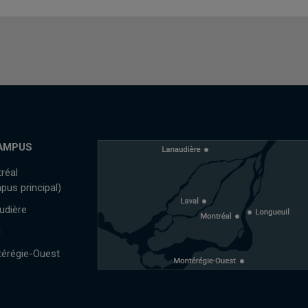
AMPUS
réal
pus principal)
udière
l
érégie-Ouest