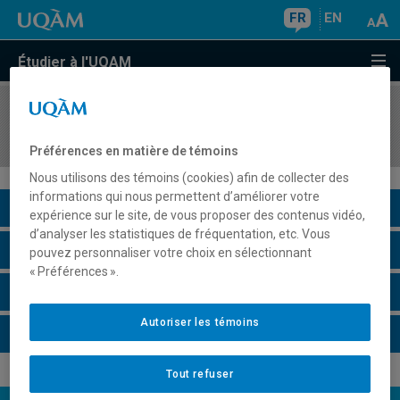
FR
EN
Étudier à l'UQAM
COURS
//
MIC4220
Traitement numérique des signaux
Préférences en matière de témoins
Nous utilisons des témoins (cookies) afin de collecter des
informations qui nous permettent d’améliorer votre
Description du cours
expérience sur le site, de vous proposer des contenus vidéo,
d’analyser les statistiques de fréquentation, etc. Vous
Horaire - Été 2026
pouvez personnaliser votre choix en sélectionnant
« Préférences ».
Horaire - Automne 2026
Autoriser les témoins
Horaire - Hiver 2027
Tout refuser