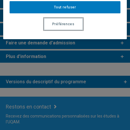
Perspectives professionnelles
Tout refuser
e
e
Études de 2
et 3
cycles
Préférences
Remarques et règlements
Faire une demande d'admission
Plus d'information
Versions du descriptif du programme
Restons en contact
Recevez des communications personnalisées sur les études à
l'UQAM.