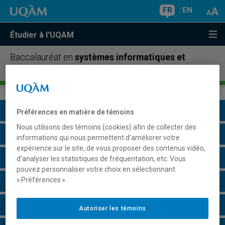
FR
EN
Étudier à l'UQAM
Baccalauréat en
systèmes informatiques et
électroniques
Présentation du programme
Préférences en matière de témoins
Nous utilisons des témoins (cookies) afin de collecter des
Conditions d'admission
informations qui nous permettent d’améliorer votre
expérience sur le site, de vous proposer des contenus vidéo,
Cours à suivre et horaires
d’analyser les statistiques de fréquentation, etc. Vous
pouvez personnaliser votre choix en sélectionnant
« Préférences ».
Grille de cheminement
Particularités
Autoriser les témoins