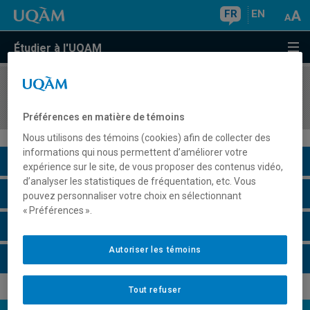
FR
EN
Étudier à l'UQAM
COURS
//
MIC5120
Microélectronique II
Préférences en matière de témoins
Nous utilisons des témoins (cookies) afin de collecter des
informations qui nous permettent d’améliorer votre
Description du cours
expérience sur le site, de vous proposer des contenus vidéo,
d’analyser les statistiques de fréquentation, etc. Vous
Horaire - Été 2026
pouvez personnaliser votre choix en sélectionnant
« Préférences ».
Horaire - Automne 2026
Autoriser les témoins
Horaire - Hiver 2027
Tout refuser