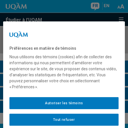
FR
EN
Étudier à l'UQAM
COURS
//
MIC6012
Stage d'intégration
Préférences en matière de témoins
Nous utilisons des témoins (cookies) afin de collecter des
informations qui nous permettent d’améliorer votre
Description du cours
expérience sur le site, de vous proposer des contenus vidéo,
d’analyser les statistiques de fréquentation, etc. Vous
Horaire - Été 2026
pouvez personnaliser votre choix en sélectionnant
« Préférences ».
Horaire - Automne 2026
Autoriser les témoins
Horaire - Hiver 2027
Tout refuser