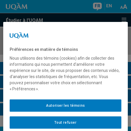
FR
EN
Étudier à l'UQAM
COURS
//
MIG8321
Stage industriel
Préférences en matière de témoins
Nous utilisons des témoins (cookies) afin de collecter des
informations qui nous permettent d’améliorer votre
Description du cours
expérience sur le site, de vous proposer des contenus vidéo,
d’analyser les statistiques de fréquentation, etc. Vous
Horaire - Été 2026
pouvez personnaliser votre choix en sélectionnant
« Préférences ».
Horaire - Automne 2026
Autoriser les témoins
Horaire - Hiver 2027
Tout refuser