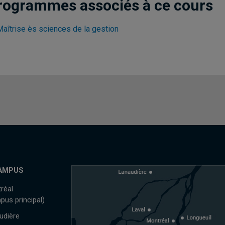
rogrammes associés à ce cours
Maîtrise ès sciences de la gestion
AMPUS
réal
pus principal)
udière