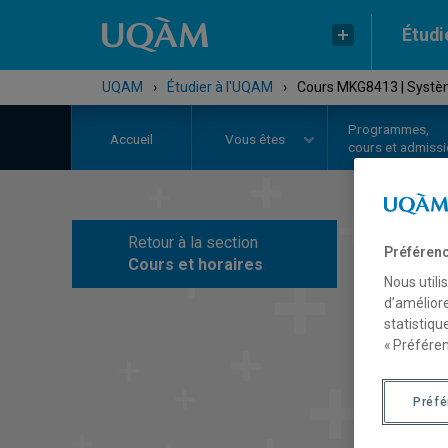
Étudi
UQAM
›
Étudier à l'UQAM
›
Cours MKG8413 | Systèm
Programmes,
Accueil
Vous êtes
cours et admiss
Retour à la section
Préférenc
C
Cours et horaires
Nous utili
d’améliore
statistiqu
« Préféren
Préf