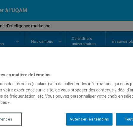
er à l'UQAM
e d'intelligence marketing
Calendriers
Nos
campus
En savoir pl
ion
universitaires
es en matière de témoins
OURS
//
MKG8413
-
Système d'in
sons des témoins (cookies) afin de collecter des informations qui nous 
r votre expérience sur le site, de vous proposer des contenus vidéo, d’a
es de fréquentation, etc. Vous pouvez personnaliser votre choix en séle
Description
Horaire - Été 2026
Horaire
ces ».
érences
Autoriser les témoins
Tout