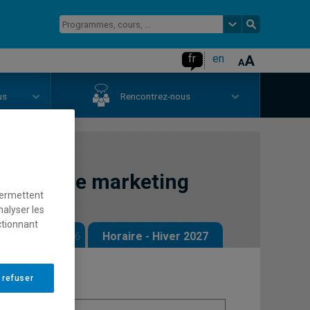
fr
en
us
Rencontrez-nous
telligence marketing
permettent
nalyser les
ctionnant
 - Automne 2026
Horaire - Hiver 2027
 refuser