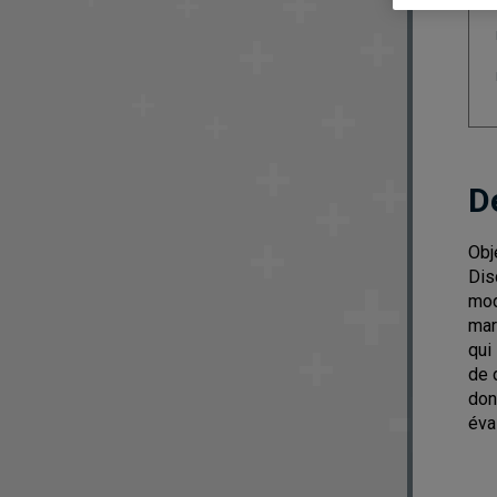
D
Obj
Dis
mod
mar
qui
de 
don
éva