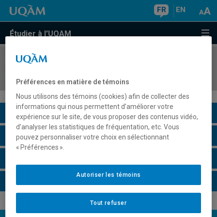
FR
EN
Étudier à l'UQAM
COURS
//
MKG8421
Introduction au marketing numérique
Préférences en matière de témoins
Nous utilisons des témoins (cookies) afin de collecter des
informations qui nous permettent d’améliorer votre
Description du cours
expérience sur le site, de vous proposer des contenus vidéo,
d’analyser les statistiques de fréquentation, etc. Vous
Horaire - Été 2026
pouvez personnaliser votre choix en sélectionnant
« Préférences ».
Horaire - Automne 2026
Autoriser les témoins
Horaire - Hiver 2027
Tout refuser