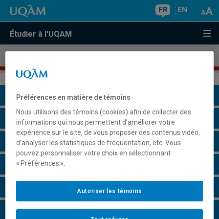
FR
EN
Étudier à l'UQAM
Programme court de deuxième cycle en
marketing
Présentation du programme
Préférences en matière de témoins
Nous utilisons des témoins (cookies) afin de collecter des
Conditions d'admission
informations qui nous permettent d’améliorer votre
expérience sur le site, de vous proposer des contenus vidéo,
Cours à suivre et horaires
d’analyser les statistiques de fréquentation, etc. Vous
pouvez personnaliser votre choix en sélectionnant
« Préférences ».
Grille de cheminement
Remarques et règlements
Autoriser les témoins
Faire une demande d'admission