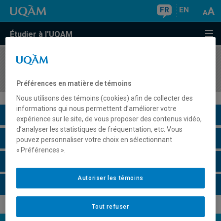
FR
EN
Étudier à l'UQAM
COURS
//
MOH1124
Comptabilité pour gestionnaires de la mode
Préférences en matière de témoins
Nous utilisons des témoins (cookies) afin de collecter des
informations qui nous permettent d’améliorer votre
Description du cours
expérience sur le site, de vous proposer des contenus vidéo,
d’analyser les statistiques de fréquentation, etc. Vous
Horaire - Été 2026
pouvez personnaliser votre choix en sélectionnant
« Préférences ».
Horaire - Automne 2026
Autoriser les témoins
Horaire - Hiver 2027
Tout refuser