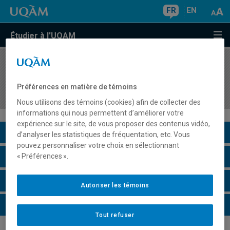
FR
EN
Étudier à l'UQAM
COURS
//
MOS5113
Pratiques et enjeux contemporains en
Préférences en matière de témoins
management
Nous utilisons des témoins (cookies) afin de collecter des
informations qui nous permettent d’améliorer votre
expérience sur le site, de vous proposer des contenus vidéo,
Description du cours
d’analyser les statistiques de fréquentation, etc. Vous
pouvez personnaliser votre choix en sélectionnant
Horaire - Été 2026
« Préférences ».
Horaire - Automne 2026
Autoriser les témoins
Horaire - Hiver 2027
Tout refuser