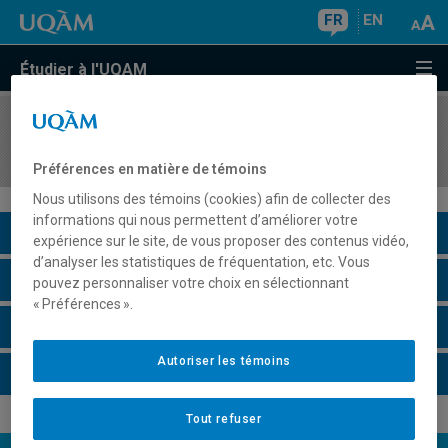
FR
EN
Étudier à l'UQAM
COURS
//
MOS5130
Management comparé
Préférences en matière de témoins
Nous utilisons des témoins (cookies) afin de collecter des
informations qui nous permettent d’améliorer votre
Description du cours
expérience sur le site, de vous proposer des contenus vidéo,
d’analyser les statistiques de fréquentation, etc. Vous
Horaire - Été 2026
pouvez personnaliser votre choix en sélectionnant
« Préférences ».
Horaire - Automne 2026
Autoriser les témoins
Horaire - Hiver 2027
Tout refuser