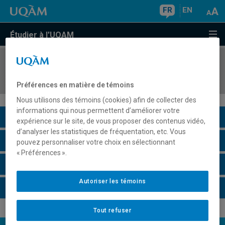
FR
EN
Étudier à l'UQAM
COURS
//
MSL9005
Objets, expositions et médias
Préférences en matière de témoins
Nous utilisons des témoins (cookies) afin de collecter des
informations qui nous permettent d’améliorer votre
Description du cours
expérience sur le site, de vous proposer des contenus vidéo,
d’analyser les statistiques de fréquentation, etc. Vous
Horaire - Été 2026
pouvez personnaliser votre choix en sélectionnant
« Préférences ».
Horaire - Automne 2026
Autoriser les témoins
Horaire - Hiver 2027
Tout refuser