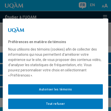
FR
EN
Étudier à l'UQAM
COURS
//
MSL9300
Projet de thèse
Préférences en matière de témoins
Nous utilisons des témoins (cookies) afin de collecter des
informations qui nous permettent d’améliorer votre
Description du cours
expérience sur le site, de vous proposer des contenus vidéo,
d’analyser les statistiques de fréquentation, etc. Vous
Horaire - Été 2026
pouvez personnaliser votre choix en sélectionnant
« Préférences ».
Horaire - Automne 2026
Autoriser les témoins
Horaire - Hiver 2027
Tout refuser