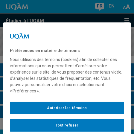
FR
EN
Étudier à l'UQAM
COURS
//
MUS1530
Cultures musicales du monde
Préférences en matière de témoins
Nous utilisons des témoins (cookies) afin de collecter des
informations qui nous permettent d’améliorer votre
Description du cours
expérience sur le site, de vous proposer des contenus vidéo,
d’analyser les statistiques de fréquentation, etc. Vous
Horaire - Été 2026
pouvez personnaliser votre choix en sélectionnant
« Préférences ».
Horaire - Automne 2026
Autoriser les témoins
Horaire - Hiver 2027
Tout refuser